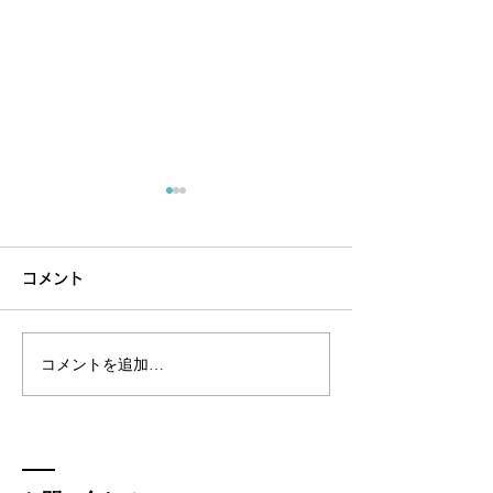
コメント
コメントを追加…
波動バランス調整で心身
TimeWaver
を整える実践的な方法
なたに必要な方
しく読み解くツ