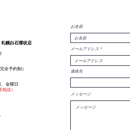
える実践的な方法
たに
み解
時、
お名前
照ら
・札幌白石環状店
メールアドレス
２
0（完全予約制）
連絡先
日、金曜日
要相談）
メッセージ
m