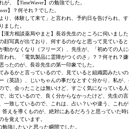
が、【TimeWaver】の勉強でした。
aver】？何それ？でした。
より、体験して来て」と言われ、予約日を告げられ、す
りました。
【漢方相談薬局やまと】長谷先生のところに伺いました
の顔写真が出ており、何するのかなと思って見ていると
が動かなくなり（フリーズ）、先生が、「初めての人に
言われ、「電気製品に霊障がつくのさ」？？何それ？嫌
思ったのが、長谷先生の第一印象でした。
てみるかと言っているので、見ていると組織図みたいの
ー（英語）、じいちゃんの事だなとすぐ分かり、私が、
ので、会ったことは無いけど、すごく気になっている人
で、出ているので、良く分からなかったけど、先生の言
、一致しているので、これは、占い？いや違う、これが
】かと、答えを導くものが、絶対にあるだろうと思っていた
のを覚えています。
er】の勉強したいと思った瞬間でした。