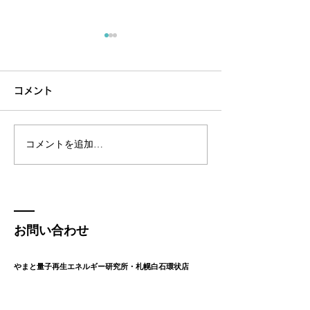
コメント
コメントを追加…
波動バランス調整で心身
TimeWaver
を整える実践的な方法
なたに必要な方
しく読み解くツ
ち止まった時、
お問い合わせ
に、そっと道を
やまと量子再生エネルギー研究所・札幌白石環状店
くれます
札幌市白石区平和通１丁目北９-１２