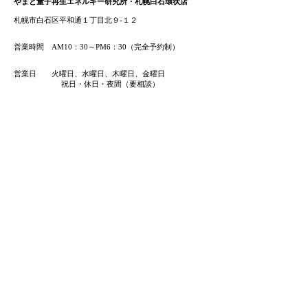
やまと量子再生エネルギー研究所・札幌白石環状店
札幌市白石区平和通１丁目北９-１２
営業時間 AM10：30～PM6：30（完全予約制）
​営業日 火曜日、水曜日、木曜日、金曜日
祝日・休日・夜間（要相談）
​
ご予約・お問い合わせ​
​​TEL:
011-556-6234
E-mail:
sapporo@goodlifeyamato.com
お名前
メールアドレス